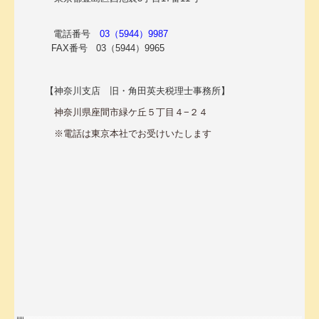
スタッフ募集中！
電話番号
03（5944）9987
FAX番号 03（5944）9965
お客さまのご紹介
お客さまの声
【神奈川支店 旧・角田英夫税理士事務所】
お役立ちコーナー
神奈川県座間市緑ケ丘５丁目４−２４
※電話は東京本社でお受けいたします
最新の書籍
角田敬子執筆実績
経営革新等支援機関
補助金・助成金・融資情報
TKCのFinTechサービス
お問い合わせ