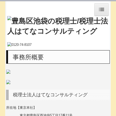
HOME
会社設立の質問
会社運営の疑問
料金案内
事務所概要
スペシャルプランご案内
交通案内
事務所概要
スタッフ紹介
税理士法人はてなコンサルティング
スタッフの１日
所在地【東京本社】
セミナー案内
東京都豊島区西池袋5丁目17番11号