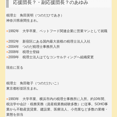
応援団長？・副応援団長？のあゆみ
税理士 角田英明（つのだひであき）
神奈川県座間生まれ。
■
1992年 大学卒業、ペットフード関連企業に営業マンとして就職
■
2002年 新宿区にある国内最大規模の税理士法人入社
■
2004年 つのだ税理士事務所入所
■
2008年 税理士登録
■
2009年 税理士法人はてなコンサルティングへ組織変更
現在に至る
税理士 角田敬子（つのだけいこ）
東京都杉並区生まれ。
■
1993年 大学卒業、横浜市内の税理士事務所に入所。約10年間、
税法学や会計・税務実務（資産税業務経験多数）に従事。SOHO事
業から不動産賃貸業、建設業、医療法人、小売業など多数の業種・
業態を担当