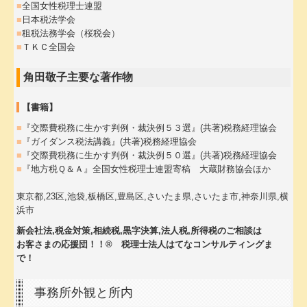
■
全国女性税理士連盟
■
日本税法学会
■
租税法務学会（桜税会）
■
ＴＫＣ全国会
角田敬子主要な著作物
【書籍】
■
『交際費税務に生かす判例・裁決例５３選』(共著)税務経理協会
■
『ガイダンス税法講義』(共著)税務経理協会
■
『交際費税務に生かす判例・裁決例５０選』(共著)税務経理協会
■
『地方税Ｑ＆Ａ』全国女性税理士連盟寄稿 大蔵財務協会ほか
東京都,23区,池袋,板橋区,豊島区,さいたま県,さいたま市,神奈川県,横
浜市
新会社法,税金対策,相続税,黒字決算,法人税,所得税のご相談は
お客さまの応援団！！® 税理士法人はてなコンサルティングま
で！
事務所外観と所内