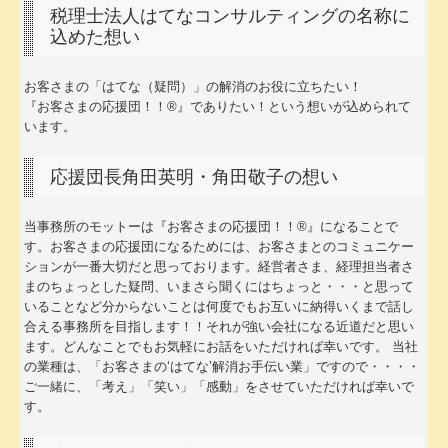
税理士法人はてなコンサルティングの名称に
込めた想い
お客さまの「はてな（疑問）」の解消のお役に立ちたい！
『お客さまの応援団！！®』でありたい！という想いが込められて
います。
応援団長角田英明・角田敬子の想い
当事務所のモットーは『お客さまの応援団！！®』になることで
す。お客さまの応援団になるためには、お客さまとのコミュニケー
ションが一番大切だと思っております。経営者さま、経理担当者さ
まのちょっとした疑問、いまさら聞くにはちょっと・・・と思って
いることなど分からないことは何度でもお互いに納得いくまで話し
合える事務所を目指します！！それが強い会社になる近道だと思い
ます。どんなことでもお気軽にお話をいただければ幸いです。 当社
の業種は、「お客さまの‘はてな’解消お手伝い業」ですので・・・・
ご一緒に、「考え」「笑い」「感動」をさせていただければ幸いで
す。