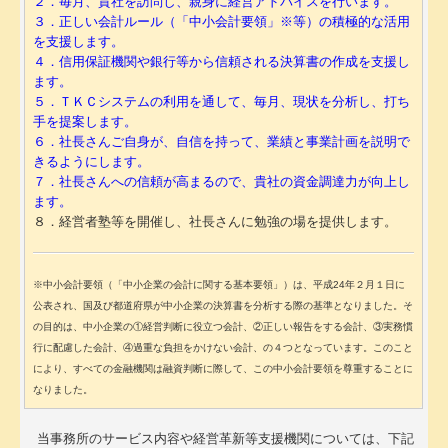
２．毎月、貴社を訪問し、親身に経営アドバイスを行います。
３．正しい会計ルール（「中小会計要領」※等）の積極的な活用
スタッフ募集中！
を支援します。
４．信用保証機関や銀行等から信頼される決算書の作成を支援し
お客さまのご紹介
ます。
５．ＴＫＣシステムの利用を通して、毎月、現状を分析し、打ち
お客さまの声
手を提案します。
６．社長さんご自身が、自信を持って、業績と事業計画を説明で
お役立ちコーナー
きるようにします。
７．社長さんへの信頼が高まるので、貴社の資金調達力が向上し
最新の書籍
ます。
８．経営者塾等を開催し、社長さんに勉強の場を提供します。
角田敬子執筆実績
経営革新等支援機関
※中小会計要領（「中小企業の会計に関する基本要領」）は、平成24年２月１日に
公表され、国及び都道府県が中小企業の決算書を分析する際の基準となりました。そ
補助金・助成金・融資情報
の目的は、中小企業の①経営判断に役立つ会計、②正しい報告をする会計、③実務慣
行に配慮した会計、④過重な負担をかけない会計、の４つとなっています。このこと
TKCのFinTechサービス
により、すべての金融機関は融資判断に際して、この中小会計要領を尊重することに
なりました。
お問い合わせ
当事務所のサービス内容や経営革新等支援機関については、下記